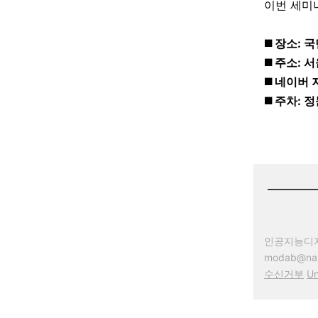
이번 세미
◼️ 장소:
◼️ 주소:
◼️ 네이버
◼️ 주차:
인공지능디자인협
modab@na
수신거부
Un